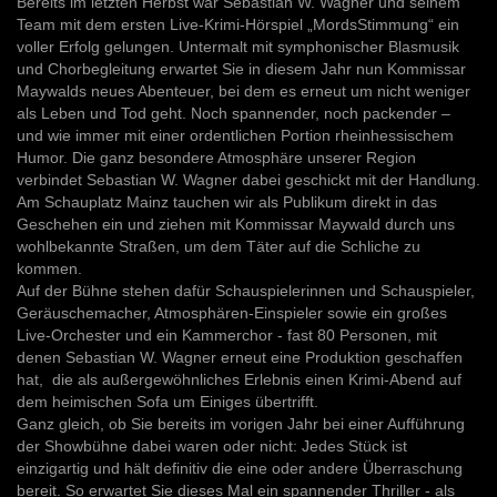
Bereits im letzten Herbst war Sebastian W. Wagner und seinem
Team mit dem ersten Live-Krimi-Hörspiel „MordsStimmung“ ein
voller Erfolg gelungen. Untermalt mit symphonischer Blasmusik
und Chorbegleitung erwartet Sie in diesem Jahr nun Kommissar
Maywalds neues Abenteuer, bei dem es erneut um nicht weniger
als Leben und Tod geht. Noch spannender, noch packender –
und wie immer mit einer ordentlichen Portion rheinhessischem
Humor. Die ganz besondere Atmosphäre unserer Region
verbindet Sebastian W. Wagner dabei geschickt mit der Handlung.
Am Schauplatz Mainz tauchen wir als Publikum direkt in das
Geschehen ein und ziehen mit Kommissar Maywald durch uns
wohlbekannte Straßen, um dem Täter auf die Schliche zu
kommen.
Auf der Bühne stehen dafür Schauspielerinnen und Schauspieler,
Geräuschemacher, Atmosphären-Einspieler sowie ein großes
Live-Orchester und ein Kammerchor - fast 80 Personen, mit
denen Sebastian W. Wagner erneut eine Produktion geschaffen
hat,
die als außergewöhnliches Erlebnis einen Krimi-Abend auf
dem heimischen Sofa um Einiges übertrifft.
Ganz gleich, ob Sie bereits im vorigen Jahr bei einer Aufführung
der Showbühne dabei waren oder nicht: Jedes Stück ist
einzigartig und hält definitiv die eine oder andere Überraschung
bereit. So erwartet Sie dieses Mal ein spannender Thriller - als