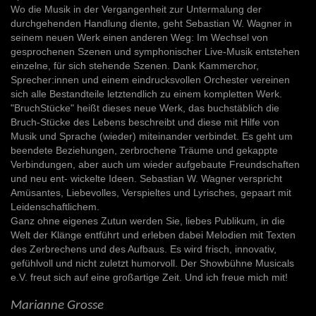
Wo die Musik in der Vergangenheit zur Untermalung der
durchgehenden Handlung diente, geht Sebastian W. Wagner in
seinem neuen Werk einen anderen Weg: Im Wechsel von
gesprochenen Szenen und symphonischer Live-Musik entstehen
einzelne, für sich stehende Szenen. Dank Kammerchor,
Sprecher:innen und einem eindrucksvollen Orchester vereinen
sich alle Bestandteile letztendlich zu einem kompletten Werk.
"BruchStücke" heißt dieses neue Werk, das buchstäblich die
Bruch-Stücke des Lebens beschreibt und diese mit Hilfe von
Musik und Sprache (wieder) miteinander verbindet. Es geht um
beendete Beziehungen, zerbrochene Träume und gekappte
Verbindungen, aber auch um wieder aufgebaute Freundschaften
und neu ent- wickelte Ideen. Sebastian W. Wagner verspricht
Amüsantes, Liebevolles, Verspieltes und Lyrisches, gepaart mit
Leidenschaftlichem.
Ganz ohne eigenes Zutun werden Sie, liebes Publikum, in die
Welt der Klänge entführt und erleben dabei Melodien mit Texten
des Zerbrechens und des Aufbaus. Es wird frisch, innovativ,
gefühlvoll und nicht zuletzt humorvoll. Der Showbühne Musicals
e.V. freut sich auf eine großartige Zeit. Und ich freue mich mit!
Marianne Grosse