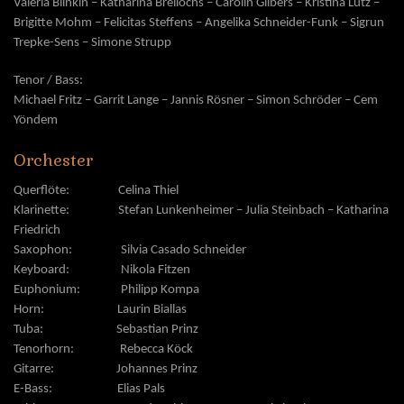
Valeria Blinkin – Katharina Brellochs – Carolin Gilbers
–
Kristina Lutz –
Brigitte Mohm – Felicitas Steffens – Angelika Schneider-Funk – Sigrun
Trepke-Sens – Simone Strupp
Tenor / Bass:
Michael Fritz
–
Garrit Lange
–
Jannis Rösner – Simon Schröder
– Cem
Yöndem
Orchester
Querflöte: Celina Thiel
Klarinette: Stefan Lunkenheimer – Julia Steinbach
– Katharina
Friedrich
Saxophon:
Silvia Casado Schneider
Keyboard: Nikola Fitzen
Euphonium: Philipp Kompa
Horn: Laurin Biallas
Tuba:
Sebastian Prinz
Tenorhorn:
Rebecca Köck
Gitarre:
Johannes Prinz
E-Bass: Elias Pals