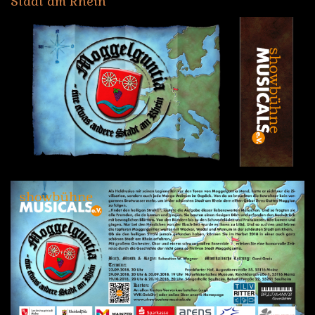
Stadt
am
Rhein