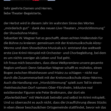
Sehr geehrte Damen und Herren,
liebe Theater-Begeisterte,
der Herbst wird in diesem Jahr im wahrsten Sinne des Wortes
„mörderisch gut“ - dank des neuen Live-Theaters „MordsStimmung“
der Showbühne Mainz.
Sebastian W. Wagner hat es geschafft, einen echten Meilenstein für
die Bühne zu kreieren: gemeinsam mit der Kreismusikschule Alzey-
Worms und dem Showbühne Musicals e.V. entstand das weltweit
erste Live-Krimi-Hörspiel mit Orchester- und Chorbegleitung, bei dem
es um nichts weniger als Leben und Tod geht.
Ich freue mich besonders, dass diese Weltpremiere unsere gesamte
Region umfasst: Denn Sebastian Wagner schafft es mühelos, einen
Bogen zwischen Rheinhessen und Mainz zu schlagen – nicht nur
durch die Zusammenarbeit mit der Kreismusikschule Alzey-Worms.
Auch die Handlung von „MordsStimmung“ spielt zum Teil in einem
rheinhessischen Dorf namens Ober-Flörsheim, inklusive real
existierender Figuren wie Peter Breitmann, der dort ein
„Klavierlädchen“ mit Werkstatt betreibt und selbst im Krimi mitspielt.
Und so überrascht es auch nicht, dass die Uraufführung dieses Stücks
in eben dieser beschaulichen Ortsgemeinde stattfindet, bevor wir das