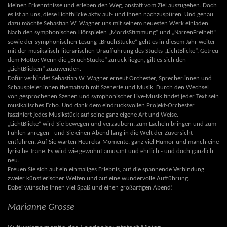
kleinen Erkenntnisse und erleben den Weg, anstatt vom Ziel auszugehen. Doch
es ist an uns, diese Lichtblicke aktiv auf- und ihnen nachzuspüren. Und genau
dazu möchte Sebastian W. Wagner uns mit seinem neuesten Werk einladen.
Nach den symphonischen Hörspielen „MordsStimmung“ und „NarrenFreiheit“
sowie der symphonischen Lesung „BruchStücke“ geht es in diesem Jahr weiter
mit der musikalisch-literarischen Uraufführung des Stücks „LichtBlicke“. Getreu
dem Motto: Wenn die „BruchStücke“ zurück liegen, gilt es sich den
„LichtBlicken“ zuzuwenden.
Dafür verbindet Sebastian W. Wagner erneut Orchester, Sprecher:innen und
Schauspieler:innen thematisch mit Szenerie und Musik. Durch den Wechsel
von gesprochenen Szenen und symphonischer Live-Musik findet jeder Text sein
musikalisches Echo. Und dank dem eindrucksvollen Projekt-Orchester
fasziniert jedes Musikstück auf seine ganz eigene Art und Weise.
„LichtBlicke“ wird Sie bewegen und verzaubern, zum Lächeln bringen und zum
Fühlen anregen - und Sie einen Abend lang in die Welt der Zuversicht
entführen. Auf Sie warten Heureka-Momente, ganz viel Humor und manch eine
lyrische Träne. Es wird wie gewohnt amüsant und ehrlich - und doch gänzlich
neu.
Freuen Sie sich auf ein einmaliges Erlebnis, auf die spannende Verbindung
zweier künstlerischer Welten und auf eine wundervolle Aufführung.
Dabei wünsche Ihnen viel Spaß und einen großartigen Abend!
Marianne Grosse