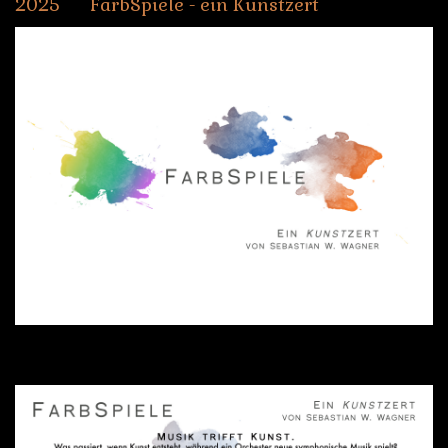
2025
FarbSpiele
-
ein
Kunstzert