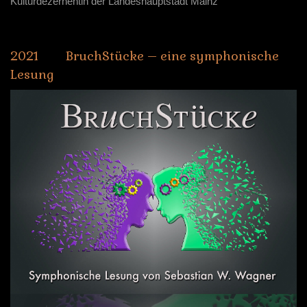
Kulturdezernentin der Landeshauptstadt Mainz
2021
BruchStücke
–
eine
symphonische
Lesung