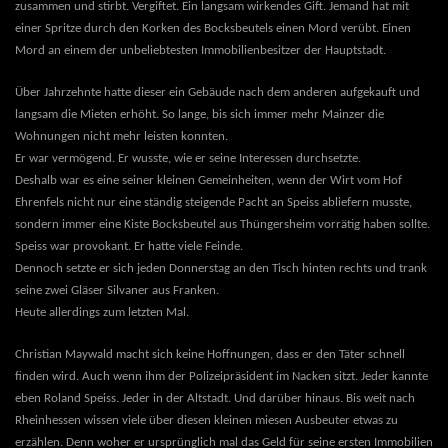
zusammen und stirbt. Vergiftet. Ein langsam wirkendes Gift. Jemand hat mit
einer Spritze durch den Korken des Bocksbeutels einen Mord verübt. Einen
Mord an einem der unbeliebtesten Immobilienbesitzer der Hauptstadt.
Über Jahrzehnte hatte dieser ein Gebäude nach dem anderen aufgekauft und
langsam die Mieten erhöht. So lange, bis sich immer mehr Mainzer die
Wohnungen nicht mehr leisten konnten.
Er war vermögend. Er wusste, wie er seine Interessen durchsetzte.
Deshalb war es eine seiner kleinen Gemeinheiten, wenn der Wirt vom Hof
Ehrenfels nicht nur eine ständig steigende Pacht an Speiss abliefern musste,
sondern immer eine Kiste Bocksbeutel aus Thüngersheim vorrätig haben sollte.
Speiss war provokant. Er hatte viele Feinde.
Dennoch setzte er sich jeden Donnerstag an den Tisch hinten rechts und trank
seine zwei Gläser Silvaner aus Franken.
Heute allerdings zum letzten Mal.
Christian Maywald macht sich keine Hoffnungen, dass er den Täter schnell
finden wird. Auch wenn ihm der Polizeipräsident im Nacken sitzt. Jeder kannte
eben Roland Speiss. Jeder in der Altstadt. Und darüber hinaus. Bis weit nach
Rheinhessen wissen viele über diesen kleinen miesen Ausbeuter etwas zu
erzählen. Denn woher er ursprünglich mal das Geld für seine ersten Immobilien