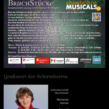
Grußwort
der
Schirmherrin