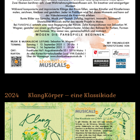
2024
KlangKörper
–
eine
Klassikiade