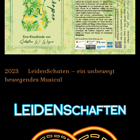
2023
LeidenSchaten
–
ein
unbewegt
bewegendes
Musical