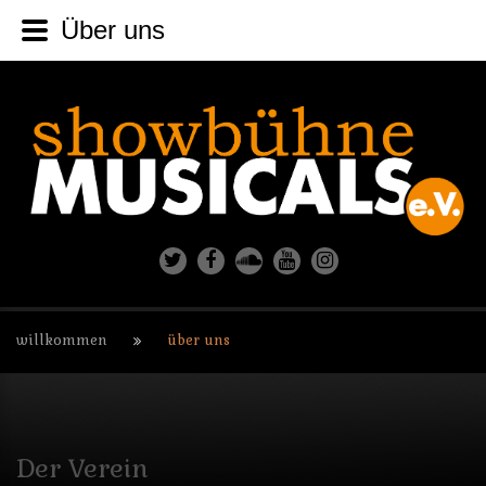
Über uns
willkommen
über uns
Der
Verein