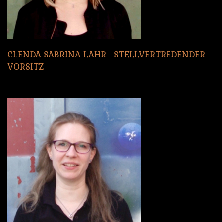
CLENDA
SABRINA
LAHR
-
STELLVERTREDENDER
VORSITZ