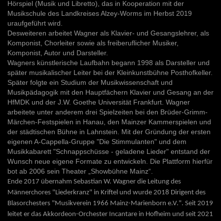
Hörspiel (Musik und Libretto), das in Kooperation mit der
Musikschule des Landkreises Alzey-Worms im Herbst 2019
uraufgeführt wird.
Desweiteren arbeitet Wagner als Klavier- und Gesangslehrer, als
Komponist, Chorleiter sowie als freiberuflicher Musiker,
Komponist, Autor und Darsteller.
Wagners künstlerische Laufbahn begann 1998 als Darsteller und
später musikalischer Leiter bei der Kleinkunstbühne Posthofkeller.
Später folgte ein Studium der Musikwissenschaft und
Musikpädagogik mit den Hauptfächern Klavier und Gesang an der
HfMDK und der J.W. Goethe Universität Frankfurt. Wagner
arbeitete unter anderem drei Spielzeiten bei den Brüder-Grimm-
Märchen-Festspielen in Hanau, den Mainzer Kammerspielen und
der städtischen Bühne in Lahnstein. Mit der Gründung der ersten
eigenen A-Cappella-Gruppe "Die Stimmulanten" und dem
Musikkabarett "Schnappschüsse - geladene Lieder" entstand der
Wunsch neue eigene Formate zu entwickeln. Die Plattform hierfür
bot ab 2006 sein Theater „Showbühne Mainz“.
Ende 2017 übernahm Sebastian W. Wagner die Leitung des
Männerchores "Liederkranz" in Kriftel und wurde 2018 Dirigent des
Blasorchesters "Musikverein 1966 Mainz-Marienborn e.V.". Seit 2019
leitet er das Akkordeon-Orchester Incantare in Hofheim und seit 2021