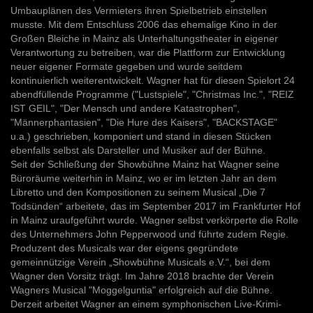
Umbauplänen des Vermieters ihren Spielbetrieb einstellen
musste. Mit dem Entschluss 2006 das ehemalige Kino in der
Großen Bleiche in Mainz als Unterhaltungstheater in eigener
Verantwortung zu betreiben, war die Plattform zur Entwicklung
neuer eigener Formate gegeben und wurde seitdem
kontinuierlich weiterentwickelt. Wagner hat für diesen Spielort 24
abendfüllende Programme ("Lustspiele", "Christmas Inc.", "REIZ
IST GEIL", "Der Mensch und andere Katastrophen",
"Männerphantasien", "Die Hure des Kaisers", "BACKSTAGE"
u.a.) geschrieben, komponiert und stand in diesen Stücken
ebenfalls selbst als Darsteller und Musiker auf der Bühne.
Seit der Schließung der Showbühne Mainz hat Wagner seine
Büroräume weiterhin in Mainz, wo er im letzten Jahr an dem
Libretto und den Kompositionen zu seinem Musical „Die 7
Todsünden“ arbeitete, das im September 2017 im Frankfurter Hof
in Mainz uraufgeführt wurde. Wagner selbst verkörperte die Rolle
des Unternehmers John Pepperwood und führte zudem Regie.
Produzent des Musicals war der eigens gegründete
gemeinnützige Verein „Showbühne Musicals e.V.“, bei dem
Wagner den Vorsitz trägt. Im Jahre 2018 brachte der Verein
Wagners Musical "Moggelguntia" erfolgreich auf die Bühne.
Derzeit arbeitet Wagner an einem symphonischen Live-Krimi-