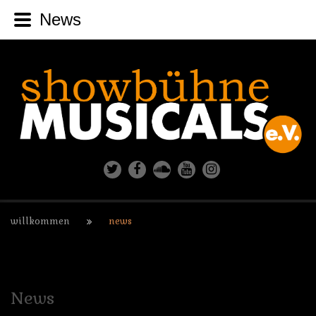
News
willkommen
news
News