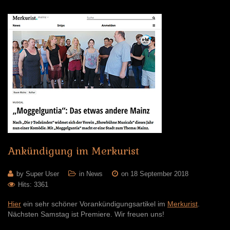
Ankündigung
im
Merkurist
by Super User
in
News
on 18 September 2018
Hits: 3361
Hier
ein sehr schöner Vorankündigungsartikel im
Merkurist
.
Nächsten Samstag ist Premiere. Wir freuen uns!