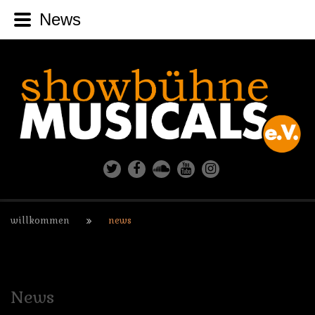
News
willkommen
news
News