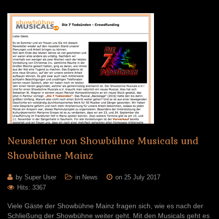
Newsletter
von
Showbühne
Musicals
und
Showbühne
Mainz
by Super User
in
News
on 25 July 2017
Hits: 3367
Viele Gäste der Showbühne Mainz fragen sich, wie es nach der
Schließung der Showbühne weiter geht. Mit den Musicals geht es