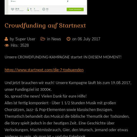
Crowdfunding
auf
Startnext
by Super User
in
News
on 06 July 2017
Hits: 3528
Unsere CROWDFUNDING-KAMPAGNE startet IN DIESEM MOMENT!
https://www.startnext.com/die-7-todsuenden
Und jetzt brauchen wir euch! Unsere Kampagne läuft bis zum 19.08.2017,
unser Fundingziel ist 3000€.
So, spread the news! Vielen Dank für eure Hilfe!
Alles ist fertig komponiert - Über 1 1/2 Stunden Musik mit großen
Chorsätzen, Jazz- & Pop-Elementen sowie klassischen Bezügen.
Thematisch behandelt das Musical die biblische Thematik der Todsünden,
die Story spielt jedoch in der heutigen Zeit. Eine Geschichte über
Verlockungen, Machtmissbrauch, Gier, den Wunsch, jemand oder etwas
anderes zu sein, als man ist – und das Fakebook.