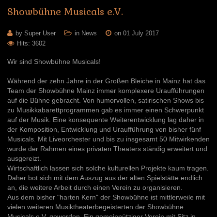
Showbühne
Musicals
e.V.
by Super User
in
News
on 01 July 2017
Hits: 3602
Wir sind Showbühne Musicals!
Während der zehn Jahre in der Großen Bleiche in Mainz hat das
Team der Showbühne Mainz immer komplexere Uraufführungen
auf die Bühne gebracht. Von humorvollen, satirischen Shows bis
zu Musikkabarettprogrammen gab es immer einen Schwerpunkt
auf der Musik. Eine konsequente Weiterentwicklung lag daher in
der Komposition, Entwicklung und Uraufführung von bisher fünf
Musicals. Mit Liveorchester und bis zu insgesamt 50 Mitwirkenden
wurde der Rahmen eines privaten Theaters ständig erweitert und
ausgereizt.
Wirtschaftlich lassen sich solche kulturellen Projekte kaum tragen.
Daher bot sich mit dem Auszug aus der alten Spielstätte endlich
an, die weitere Arbeit durch einen Verein zu organisieren.
Aus dem bisher "harten Kern" der Showbühne ist mittlerweile mit
vielen weiteren Musiktheaterbegeisterten der Showbühne
Musicals e.V. geworden. Ein gemeinnütziger Verein mit Sitz in